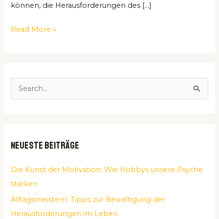
können, die Herausforderungen des […]
Read More »
S
u
c
h
Neueste Beiträge
e
n
Die Kunst der Motivation: Wie Hobbys unsere Psyche
n
stärken
a
Alltagsmeistern: Tipps zur Bewältigung der
c
Herausforderungen im Leben
h